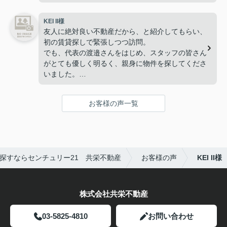
てくださいました。我々もだいぶ我儘させていただ
きましたが、細かいニーズにも応えてくださり、申
KEI II様
請や細かい手続きのフォローはもちろんのこと、内
友人に絶対良い不動産だから、と紹介してもらい、
見も好きなタイミングでさせてもらい、今では最高
初の賃貸探しで緊張しつつ訪問。
の新婚生活を過ごせております。本当に素敵な物件
でも、代表の渡邉さんをはじめ、スタッフの皆さん
に出会えて感謝しております。渡邉さんには御恩が
がとても優しく明るく、親身に物件を探してくださ
あるので、応援の気持ちも込めて、こちらにコメン
いました。
トさせていただきました。
内見も何度も何度も私のワガママに付き合っていた
だき、満足できる物件に出会えました。
お客様の声一覧
アットホームなお店の雰囲気も良かったので、
私もまた友人にオススメしたいと思います。
ありがとうございましたー！
探すならセンチュリー21 共栄不動産
お客様の声
KEI II様
株式会社共栄不動産
03-5825-4810
お問い合わせ