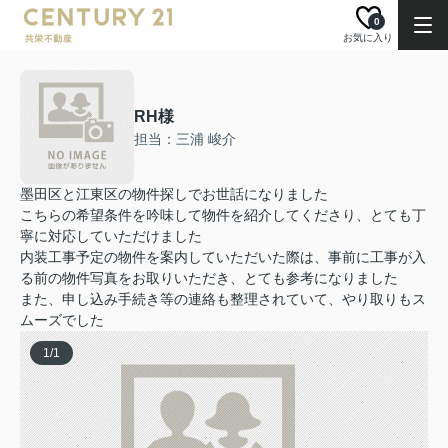
0
お気に入り
RH様
担当：三浦 峻介
墨田区と江東区の物件探しでお世話になりました
こちらの希望条件を吟味して物件を紹介してくださり、とても丁
寧に対応していただけました
内装工事予定の物件を案内していただいた際は、事前に工事が入
る前の物件写真をお取りいただき、とても参考になりました
また、申し込み手続き等の連絡も整理されていて、やり取りもス
ムーズでした
1
/
1