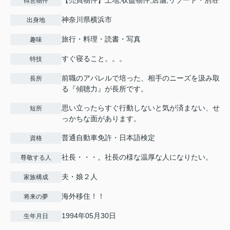
【売買物件】土地,収益物件,店舗,リゾート・別荘
得意物件
神奈川県横浜市
出身地
旅行・料理・読書・写真
趣味
すぐ寝ること。。。
特技
前職のアパレルで培った、相手のニーズを汲み取
長所
る『傾聴力』が長所です。
思い立ったらすぐ行動しないと気が済まない、せ
短所
っかちな面があります。
普通自動車免許・日本語検定
資格
社長・・・。社長の様な温厚な人になりたい。
尊敬する人
夫・娘２人
家族構成
海外移住！！
将来の夢
1994年05月30日
生年月日