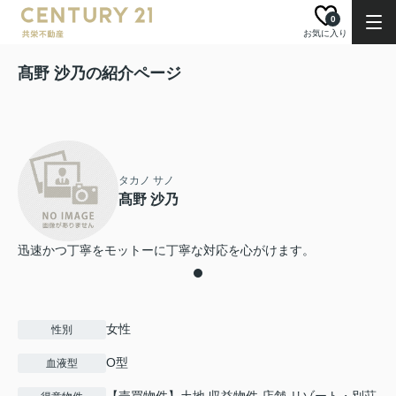
0
お気に入り
髙野 沙乃の紹介ページ
タカノ サノ
髙野 沙乃
迅速かつ丁寧をモットーに丁寧な対応を心がけます。
女性
性別
O型
血液型