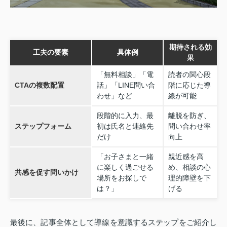
期待される効
工夫の要素
具体例
果
「無料相談」「電
読者の関心段
CTAの複数配置
話」「LINE問い合
階に応じた導
わせ」など
線が可能
段階的に入力、最
離脱を防ぎ、
ステップフォーム
初は氏名と連絡先
問い合わせ率
だけ
向上
「お子さまと一緒
親近感を高
に楽しく過ごせる
め、相談の心
共感を促す問いかけ
場所をお探しで
理的障壁を下
は？」
げる
最後に、記事全体として導線を意識するステップをご紹介し