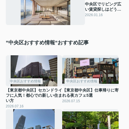
中央区でリビング広
い賃貸探しはどうす
る？不動産選びや開
2026.01.16
放感のあるファミリ
ー向け物件も紹介
”中央区おすすめ情報”おすすめ記事
中央区おすすめ情報
中央区おすすめ情報
【東京都中央区】セカンドライ
【東京都中央区】仕事帰りに寄
フに人気！都心での新しい住ま
れる夜カフェ5選
い方
2026.07.15
2026.07.16