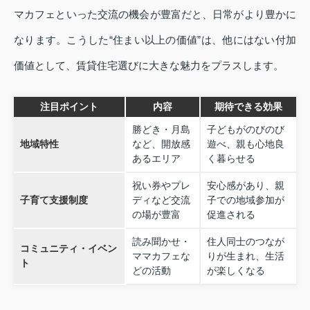
マカフェといった交流の機会が豊富だと、日常がより豊かに
なります。こうした“住まい以上の価値”は、他にはない付加
価値として、賃貸住宅選びに大きな魅力をプラスします。
注目ポイント
内容
期待できる効果
勝どき・月島
子どもがのびのび
地域特性
など、開放感
遊べ、親も心地良
あるエリア
く暮らせる
祝い券やプレ
安心感があり、親
子育て支援制度
ディなど交流
子での地域参加が
の場が豊富
促進される
読み聞かせ・
住人同士のつなが
コミュニティ・イベン
ママカフェな
りが生まれ、生活
ト
どの活動
が楽しくなる