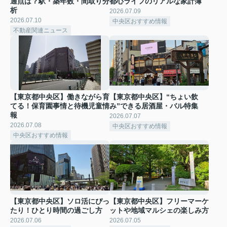
通点は？駅・築年数・間取り分
都心ライフのリアルな家計簿
析
2026.07.09
2026.07.10
中央区おすすめ情報
不動産関連ニュース
【東京都中央区】働きながら育
【東京都中央区】“ちょい飲
てる！保育園事情と待機児童情
み”できる居酒屋・バル特集
報
2026.07.07
2026.07.08
中央区おすすめ情報
中央区おすすめ情報
【東京都中央区】ソロ活にぴっ
【東京都中央区】フリーマーケ
たり！ひとり時間の過ごし方
ットや地域マルシェの楽しみ方
2026.07.06
2026.07.05