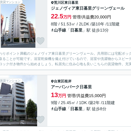
賃貸マンション
荒川区
東日暮里
ジェノヴィア東日暮里グリーンヴェール
22.5
万円
管理/共益費20,000円
8階 / 51.53㎡ / 2LDK /築10年 /11階建
山手線
「
日暮里
」駅 徒歩13分
わりポイント満載のジェノヴィア東日暮里グリーンヴェール。共用部には宅配ボッ
取ることが可能です。浴室乾燥機を備え付けているので、浴室や洗濯物からスピー
ロック付き物件から始めましょう。転居先に住み心地も良いこちらの賃貸物件。充実
賃貸マンション
台東区
根岸
アーバンパーク日暮里
13
万円
管理/共益費15,000円
9階 / 25.45㎡ / 1DK /築2年 /11階建
山手線
「
日暮里
」駅 徒歩8分