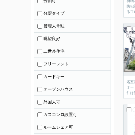
分割可
荷物
防犯
るフ
分譲タイプ
管理人常駐
眺望良好
二世帯住宅
フリーレント
カードキー
浴室
オー
オープンハウス
件は
外国人可
ガスコンロ設置可
ルームシェア可