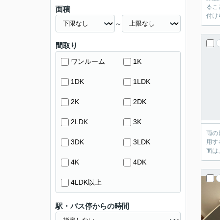
るこ
面積
付け
～
間取り
ワンルーム
1K
1DK
1LDK
2K
2DK
2LDK
3K
雨の
3DK
3LDK
用す
面は
4K
4DK
4LDK以上
駅・バス停からの時間