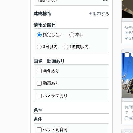
建物構造
追加する
情報公開日
新生
ある
指定しない
本日
家を
3日以内
1週間以内
画像・動画あり
画像あり
動画あり
パノラマあり
共用
条件
で、
設備
条件
ペット飼育可