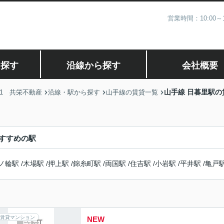
営業時間：10:00
ら探す
沿線から探す
会社概要
山手線 日暮里駅の
1 共栄不動産
沿線・駅から探す
山手線の賃貸一覧
すすめの駅
ノ輪駅
/
木場駅
/
押上駅
/
錦糸町駅
/
両国駅
/
住吉駅
/
小岩駅
/
平井駅
/
亀戸
賃貸マンション
NEW