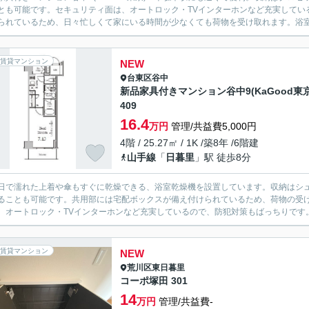
とも可能です。セキュリティ面は、オートロック・TVインターホンなど充実してい
られているため、日々忙しくて家にいる時間が少なくても荷物を受け取れます。浴室乾
賃貸マンション
NEW
台東区
谷中
新品家具付きマンション谷中9(KaGood東京
409
16.4
万円
管理/共益費5,000円
4階 / 25.27㎡ / 1K /築8年 /6階建
山手線
「
日暮里
」駅 徒歩8分
日で濡れた上着や傘もすぐに乾燥できる、浴室乾燥機を設置しています。収納はシ
ることも可能です。共用部には宅配ボックスが備え付けられているため、荷物の受
、オートロック・TVインターホンなど充実しているので、防犯対策もばっちりです。
賃貸マンション
NEW
荒川区
東日暮里
コーポ塚田 301
14
万円
管理/共益費-