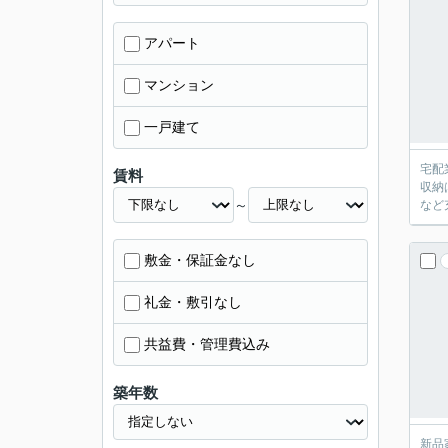
アパート
マンション
一戸建て
宅配
賃料
収納
～
など
敷金・保証金なし
礼金・敷引なし
共益費・管理費込み
築年数
新品