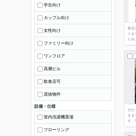
学生向け
カップル向け
新生
女性向け
りま
ため
ファミリー向け
ワンフロア
高層ビル
飲食店可
居抜物件
設備・仕様
ぜひ
きま
室内洗濯機置場
す。
フローリング