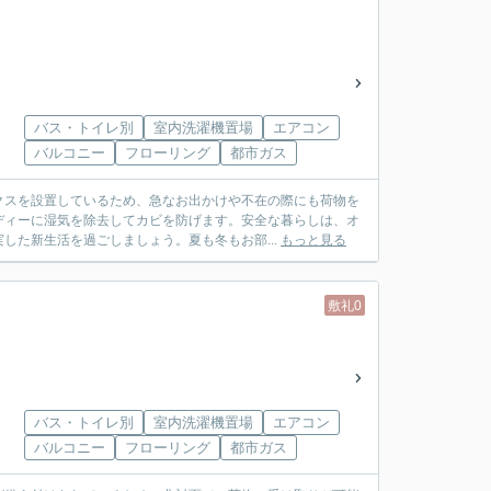
バス・トイレ別
室内洗濯機置場
エアコン
バルコニー
フローリング
都市ガス
クスを設置しているため、急なお出かけや不在の際にも荷物を
ディーに湿気を除去してカビを防げます。安全な暮らしは、オ
した新生活を過ごしましょう。夏も冬もお部...
もっと見る
敷礼0
バス・トイレ別
室内洗濯機置場
エアコン
バルコニー
フローリング
都市ガス