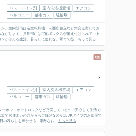
バス・トイレ別
室内洗濯機置場
エアコン
バルコニー
都市ガス
駐輪場
うか。室内設備は浴室乾燥機・洗面所独立など大変充実してお
つながります。共用部には宅配ボックスが備え付けられている
ンが使える生活。暮らしに便利な、駅まで徒...
もっと見る
敷0
バス・トイレ別
室内洗濯機置場
エアコン
バルコニー
都市ガス
駐輪場
ターホン・オートロックなど充実しているので安心して生活で
族でお住まいの方からもご好評なのが1LDKタイプのお部屋で
日の暮らしを輝かせる、素敵なお...
もっと見る