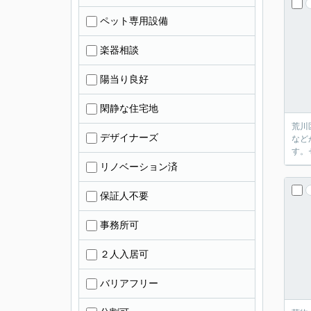
ペット専用設備
楽器相談
陽当り良好
閑静な住宅地
荒川
デザイナーズ
など
す。
リノベーション済
保証人不要
事務所可
２人入居可
バリアフリー