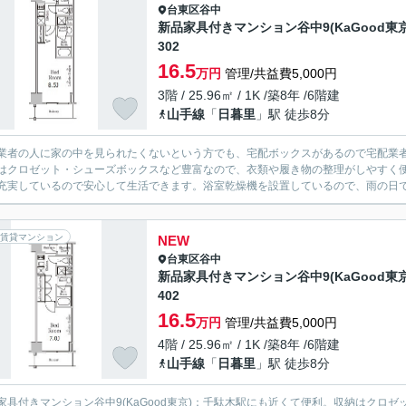
台東区
谷中
新品家具付きマンション谷中9(KaGood東京
302
16.5
万円
管理/共益費5,000円
3階 / 25.96㎡ / 1K /築8年 /6階建
山手線
「
日暮里
」駅 徒歩8分
業者の人に家の中を見られたくないという方でも、宅配ボックスがあるので宅配業
はクロゼット・シューズボックスなど豊富なので、衣類や履き物の整理がしやすく便
充実しているので安心して生活できます。浴室乾燥機を設置しているので、雨の日で
賃貸マンション
NEW
台東区
谷中
新品家具付きマンション谷中9(KaGood東京
402
16.5
万円
管理/共益費5,000円
4階 / 25.96㎡ / 1K /築8年 /6階建
山手線
「
日暮里
」駅 徒歩8分
家具付きマンション谷中9(KaGood東京)：千駄木駅にも近くて便利。収納はクロ