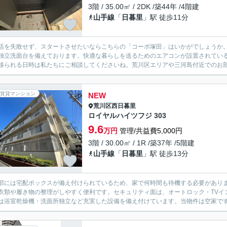
3階 / 35.00㎡ / 2DK /築44年 /4階建
山手線
「
日暮里
」駅 徒歩11分
活を失敗せず、スタートさせたいならこちらの「コーポ塚田」はいかがでしょうか
独立洗面台を備えております。快適な暮らしを送るためのエアコンが設置されてい
移られる日時は私たちにご相談してくださいね。荒川区エリアや三河島付近でのお部
賃貸マンション
NEW
荒川区
西日暮里
ロイヤルハイツフジ 303
9.6
万円
管理/共益費5,000円
3階 / 30.00㎡ / 1R /築37年 /5階建
山手線
「
日暮里
」駅 徒歩13分
部には宅配ボックスが備え付けられているため、家で何時間も待機する必要があり
衣類や履き物の整理がしやすく便利です。セキュリティ面は、オートロック・TVイ
は浴室乾燥機・洗面所独立など充実した設備を備え付けています。当物件は空家です