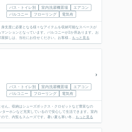
バス・トイレ別
室内洗濯機置場
エアコン
バルコニー
フローリング
電気有
。身支度に必要となる様々なアイテムを収納可能なスペースが
るマンションとなっています。バルコニーが2か所あります。お
屋探しは、当社にお任せください。お客様...
もっと見る
バス・トイレ別
室内洗濯機置場
エアコン
バルコニー
フローリング
電気有
ません。収納はシューズボックス・クロゼットなど豊富なの
ンターホンなど充実しているので安心して生活できます。室内
ので、内覧もスムーズです。暑い夏も寒い冬...
もっと見る