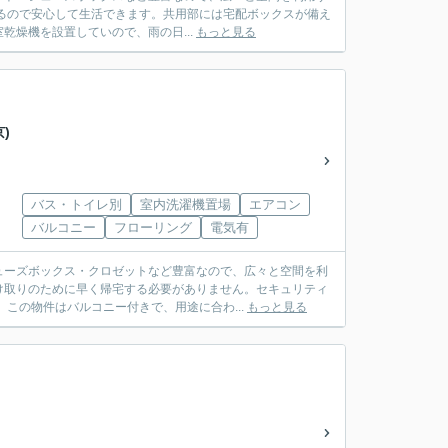
るので安心して生活できます。共用部には宅配ボックスが備え
燥機を設置していので、雨の日...
もっと見る
)
バス・トイレ別
室内洗濯機置場
エアコン
バルコニー
フローリング
電気有
ューズボックス・クロゼットなど豊富なので、広々と空間を利
け取りのために早く帰宅する必要がありません。セキュリティ
この物件はバルコニー付きで、用途に合わ...
もっと見る