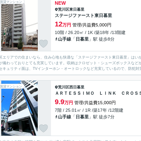
賃貸マンション
NEW
荒川区
東日暮里
ステージファースト東日暮里
12
万円
管理/共益費5,000円
10階 / 26.20㎡ / 1K /築18年 /13階建
山手線
「
日暮里
」駅 徒歩8分
区エリアでの住まいなら、住み心地も快適な「ステージファースト東日暮里」はいか
が備わっておりとても充実しています。収納はクロゼット・シューズボックスなど
セキュリティ面は、TVインターホン・オートロックなど充実しているので、防犯対策
賃貸マンション
荒川区
西日暮里
ＡＲＴＥＳＳＩＭＯ ＬＩＮＫ ＣＲＯＳ
9.9
万円
管理/共益費15,000円
7階 / 25.01㎡ / 1R /築17年 /12階建
山手線
「
日暮里
」駅 徒歩7分