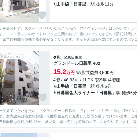
山手線
「
日暮里
」駅 徒歩11分
活を失敗せず、スタートさせたいならこちらの「アイヴィレッジ」はいかがでしょ
す。エントランスのオートロックと玄関の鍵で二重にロックできるので防犯対策に
、家で何時間も待機する必要がなくなります。ネットの回線を繋げているのでパソコ
賃貸マンション
荒川区
東日暮里
グランドール日暮里 402
15.2
万円
管理/共益費3,500円
4階 / 46.93㎡ / 1LDK /築9年 /4階建
山手線
「
日暮里
」駅 徒歩6分
日暮里舎人ライナー
「
日暮里
」駅 徒歩6分
一度見ていただきたい、「グランドール日暮里」です。セキュリティ面は、TVイン
す。室内設備は浴室乾燥機・洗面所独立など充実した設備を備え付けています。ご家
専有面積も余裕の46.93㎡。暑い夏、寒い冬には必須のエアコンが付いています。毎