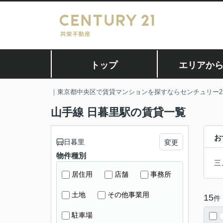
トップ
エリアか
｜東京都中央区で賃貸マンションを探すならセンチュリー2
山手線 日暮里駅の賃貸一覧
お
日暮里
変更
物件種別
三
居住用
店舗
事務所
土地
その他事業用
15
件
駐車場