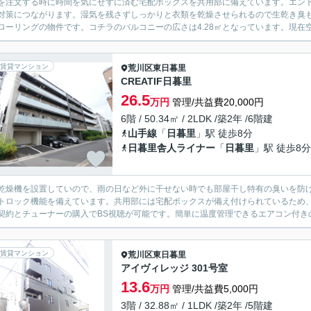
を注文する時に時間を気にせずに済む宅配ボックスを共用部に備えています。エン
対策につながります。湿気を残さずしっかりと衣類を乾燥させられるので生乾き臭
ローリングの物件です。コチラのバルコニーの広さは4.28㎡となっています。現在空
賃貸マンション
荒川区
東日暮里
CREATIF日暮里
26.5
万円
管理/共益費20,000円
6階 / 50.34㎡ / 2LDK /築2年 /6階建
山手線
「
日暮里
」駅 徒歩8分
日暮里舎人ライナー
「
日暮里
」駅 徒歩8分
乾燥機を設置していので、雨の日など外に干せない時でも部屋干し特有の臭いを防
トロック機能を備えています。共用部には宅配ボックスが備え付けられているため
契約とチューナーの購入でBS視聴が可能です。簡単に温度管理できるエアコン付きの物
賃貸マンション
荒川区
東日暮里
アイヴィレッジ 301号室
13.6
万円
管理/共益費5,000円
3階 / 32.88㎡ / 1LDK /築2年 /5階建