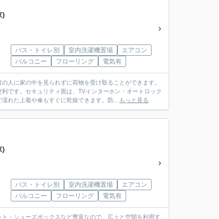
)
バス・トイレ別
室内洗濯機置場
エアコン
バルコニー
フローリング
電気有
者の人に家の中を見られずに荷物を受け取ることができます。
利です。セキュリティ面は、TVインターホン・オートロック
濡れた上着や傘もすぐに乾燥できます。防...
もっと見る
)
バス・トイレ別
室内洗濯機置場
エアコン
バルコニー
フローリング
電気有
ゼット・シューズボックスなど豊富なので、広々と空間を利用す