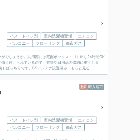
バス・トイレ別
室内洗濯機置場
エアコン
バルコニー
フローリング
都市ガス
がでしょうか。共用部には宅配ボックス・ゴミ出し24時間OK
が備え付けられているので、衣類や日用品の収納に重宝しま
もばっちりです。BSアンテナ設置済み...
もっと見る
敷0
即入居可
Ｓ
バス・トイレ別
室内洗濯機置場
エアコン
バルコニー
フローリング
都市ガス