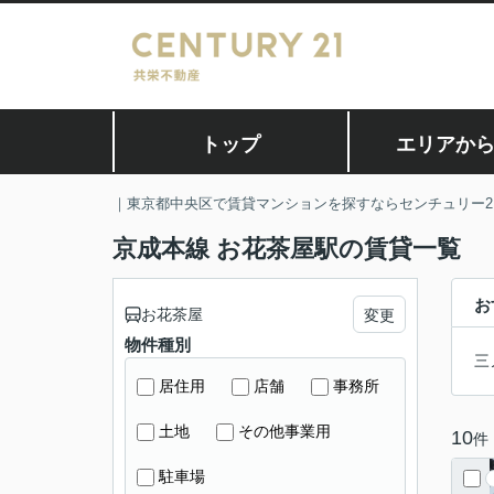
トップ
エリアか
｜東京都中央区で賃貸マンションを探すならセンチュリー2
京成本線 お花茶屋駅の賃貸一覧
お
お花茶屋
変更
物件種別
三
居住用
店舗
事務所
土地
その他事業用
10
件
駐車場