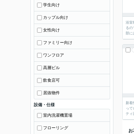
学生向け
カップル向け
浴室
るの
女性向け
部に
ファミリー向け
ワンフロア
高層ビル
飲食店可
居抜物件
新着
設備・仕様
って
ティ
室内洗濯機置場
フローリング
お