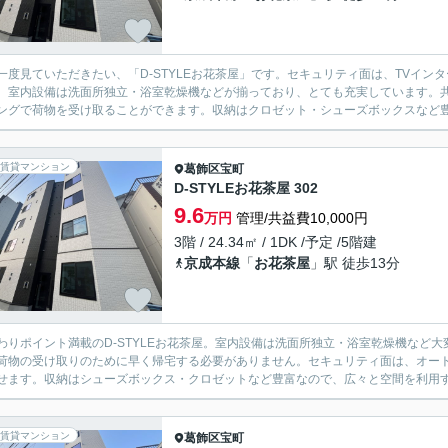
一度見ていただきたい、「D-STYLEお花茶屋」です。セキュリティ面は、TVイ
。室内設備は洗面所独立・浴室乾燥機などが揃っており、とても充実しています。
ングで荷物を受け取ることができます。収納はクロゼット・シューズボックスなど豊富
賃貸マンション
葛飾区
宝町
D-STYLEお花茶屋 302
9.6
万円
管理/共益費10,000円
3階 / 24.34㎡ / 1DK /予定 /5階建
京成本線
「
お花茶屋
」駅 徒歩13分
わりポイント満載のD-STYLEお花茶屋。室内設備は洗面所独立・浴室乾燥機など
荷物の受け取りのために早く帰宅する必要がありません。セキュリティ面は、オート
せます。収納はシューズボックス・クロゼットなど豊富なので、広々と空間を利用する
賃貸マンション
葛飾区
宝町