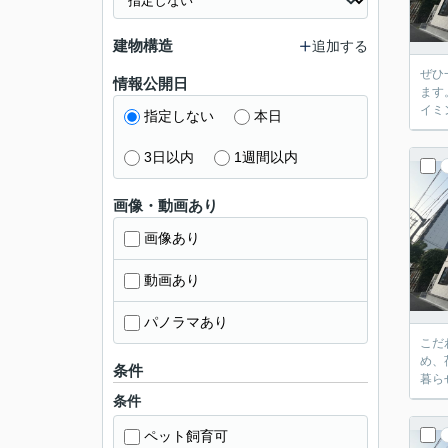
建物構造
追加する
ぜひ
情報公開日
ます
イミ
指定しない
本日
3日以内
1週間以内
画像・動画あり
画像あり
動画あり
パノラマあり
こだ
め、
条件
暮ら
条件
ペット飼育可