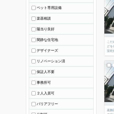
ペット専用設備
楽器相談
陽当り良好
閑静な住宅地
こだ
どを
デザイナーズ
室乾
リノベーション済
保証人不要
事務所可
２人入居可
バリアフリー
葛飾