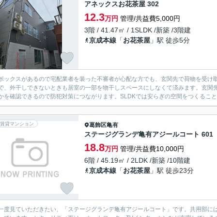
アネックスお花茶屋 302
12.3
万円
管理/共益費5,000円
3階 / 41.47㎡ / 1SLDK /新築 /3階建
京成本線
「
お花茶屋
」駅 徒歩5分
ボックスがあるので宅配業者を装った不審者が心配な方でも、玄関先で荷物を受け
で、外干しできないときも居室の一部を物干しスペースにしなくて済みます。玄関
かを確認できるので防犯対策につながります。SLDKでは安らぎの空間をつくること
賃貸マンション
葛飾区
亀有
ステージグランデ亀有アジールコート 601
18.8
万円
管理/共益費10,000円
6階 / 45.19㎡ / 2LDK /新築 /10階建
京成本線
「
お花茶屋
」駅 徒歩23分
一度見ていただきたい、「ステージグランデ亀有アジールコート」です。共用部には