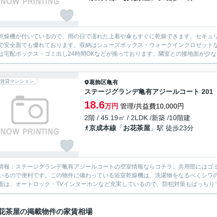
乾燥機が付いているので、雨の日で濡れた上着や傘もすぐに乾燥できます。セキュリ
で安全面でも優れております。収納はシューズボックス・ウォークインクロゼット
は宅配ボックス・ゴミ出し24時間OKなどが揃っております。隣室との接地面が少な
賃貸マンション
葛飾区
亀有
ステージグランデ亀有アジールコート 201
18.6
万円
管理/共益費10,000円
2階 / 45.19㎡ / 2LDK /新築 /10階建
京成本線
「
お花茶屋
」駅 徒歩23分
情報：ステージグランデ亀有アジールコートの空室情報ならコチラ。共用部にはゴミ
いるので便利です。この物件に備わっている浴室乾燥機は、洗濯物をなるべくシワ
面は、オートロック・TVインターホンなど充実しているので、防犯対策もばっちりで
花茶屋の掲載物件の家賃相場