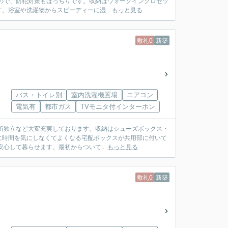
ので、防犯対策もばっちりです。収納はウォークインクロゼッ
浴室や洗濯物からスピーディーに湿...
もっと見る
敷礼0
新築
バス・トイレ別
室内洗濯機置場
エアコン
電気有
都市ガス
TVモニタ付インターホン
面所独立など大変充実しております。収納はシューズボックス・
に時間を気にしなくてよくなる宅配ボックスが共用部に付いて
心して暮らせます。最初からついて...
もっと見る
敷礼0
新築