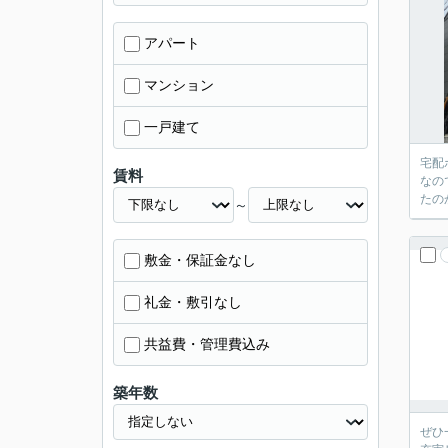
アパート
マンション
一戸建て
宅配
賃料
なの
たの
～
敷金・保証金なし
礼金・敷引なし
共益費・管理費込み
築年数
ぜひ