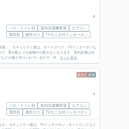
バス・トイレ別
室内洗濯機置場
エアコン
電気有
都市ガス
TVモニタ付インターホン
花茶屋」。セキュリティ面は、オートロック・TVインターホンな
ので、置き配よりも盗難の心配がなくなります。室内設備は浴
どが備え付けられているので、衣...
もっと見る
敷礼0
新築
バス・トイレ別
室内洗濯機置場
エアコン
電気有
都市ガス
TVモニタ付インターホン
ょうか。セキュリティ面は、TVインターホン・オートロックなど