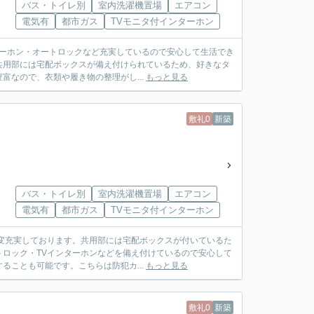
バス・トイレ別
室内洗濯機置場
エアコン
電気有
都市ガス
TVモニタ付インターホン
ンターホン・オートロックなど充実しているので安心して生活でき
共用部には宅配ボックスが備え付けられているため、好きなタ
なので、衣類や履き物の整理がし...
もっと見る
敷礼0
新築
バス・トイレ別
室内洗濯機置場
エアコン
電気有
都市ガス
TVモニタ付インターホン
大変充実しております。共用部には宅配ボックスが付いているた
ロック・TVインターホンなどを備え付けているので安心して
ことも可能です。こちらは防犯カ...
もっと見る
敷礼0
新築