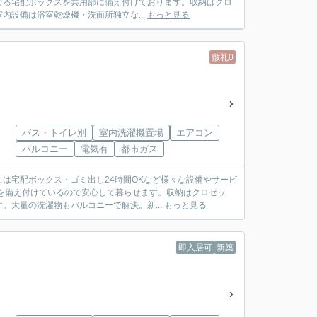
なる宅配ボックスを共用部に備え付けております。収納はクロ
設備は浴室乾燥機・洗面所独立な...
もっと見る
敷礼0
バス・トイレ別
室内洗濯機置場
エアコン
バルコニー
電気有
都市ガス
は宅配ボックス・ゴミ出し24時間OKなど様々な設備やサービ
を備え付けているので安心して暮らせます。収納はクロゼッ
大量の洗濯物もバルコニーで解決。新...
もっと見る
即入居可
新築