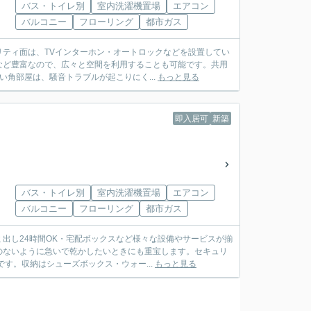
バス・トイレ別
室内洗濯機置場
エアコン
バルコニー
フローリング
都市ガス
ティ面は、TVインターホン・オートロックなどを設置してい
など豊富なので、広々と空間を利用することも可能です。共用
い角部屋は、騒音トラブルが起こりにく...
もっと見る
即入居可
新築
バス・トイレ別
室内洗濯機置場
エアコン
バルコニー
フローリング
都市ガス
出し24時間OK・宅配ボックスなど様々な設備やサービスが揃
のないように急いで乾かしたいときにも重宝します。セキュリ
す。収納はシューズボックス・ウォー...
もっと見る