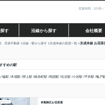
営業時間：10:00
ら探す
沿線から探す
会社概要
京成本線 お花茶
1 共栄不動産
沿線・駅から探す
京成本線の賃貸一覧
すすめの駅
ノ輪駅
/
木場駅
/
押上駅
/
錦糸町駅
/
両国駅
/
住吉駅
/
小岩駅
/
平井駅
/
亀戸
アパート
葛飾区
お花茶屋