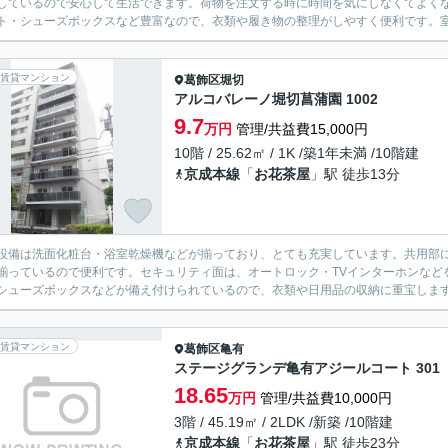
しているので安心して生活できます。荷物を注文する時に時間を気にしなくてよく
ト・シューズボックスなど豊富なので、衣類や履き物の整理がしやすく便利です。室内
賃貸マンション
葛飾区
堀切
アルコバレーノ堀切菖蒲園 1002
9.7
万円
管理/共益費15,000円
10階 / 25.62㎡ / 1K /築1年未満 /10階建
京成本線
「
お花茶屋
」駅 徒歩13分
設備は洗面化粧台・浴室乾燥機などが揃っており、とても充実しています。共用部に
揃っているので便利です。セキュリティ面は、オートロック・TVインターホンなど
シューズボックスなどが備え付けられているので、衣類や日用品の収納に重宝します。
賃貸マンション
葛飾区
亀有
ステージグランデ亀有アジールコート 301
18.65
万円
管理/共益費10,000円
3階 / 45.19㎡ / 2LDK /新築 /10階建
京成本線
「
お花茶屋
」駅 徒歩23分