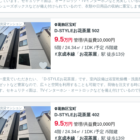
しています。セキュリティ面は、オートロック・TVインターホンなど充実している
シューズボックスなどが備え付けられているので、衣類や日用品の収納に重宝します。
賃貸マンション
葛飾区
宝町
D-STYLEお花茶屋 502
9.5
万円
管理/共益費10,000円
5階 / 24.34㎡ / 1DK /予定 /5階建
京成本線
「
お花茶屋
」駅 徒歩13分
一度見ていただきたい、「D-STYLEお花茶屋」です。室内設備は浴室乾燥機・洗
ゼットなど豊富なので、広々と空間を利用することも可能です。荷物を注文する時
す。セキュリティ面は、TVインターホン・オートロックなどを備え付けているので安
賃貸マンション
葛飾区
宝町
D-STYLEお花茶屋 402
9.5
万円
管理/共益費10,000円
4階 / 24.34㎡ / 1DK /予定 /5階建
京成本線
「
お花茶屋
」駅 徒歩13分