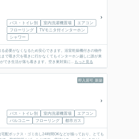
バス・トイレ別
室内洗濯機置場
エアコン
フローリング
TVモニタ付インターホン
シャワー
取る必要がなくなるため安心できます。浴室乾燥機付きの物件
先まで覗き穴を覗きに行かなくてもインターホン越しに誰が来
ができ生活が落ち着きます。空き巣対策に...
もっと見る
即入居可
新築
バス・トイレ別
室内洗濯機置場
エアコン
バルコニー
フローリング
都市ガス
宅配ボックス・ゴミ出し24時間OKなどが揃っており、とても