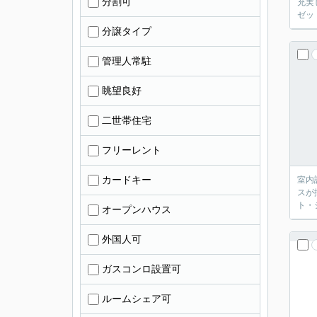
分割可
充実
ゼッ
分譲タイプ
管理人常駐
眺望良好
二世帯住宅
フリーレント
カードキー
室内
スが
ト・
オープンハウス
外国人可
ガスコンロ設置可
ルームシェア可