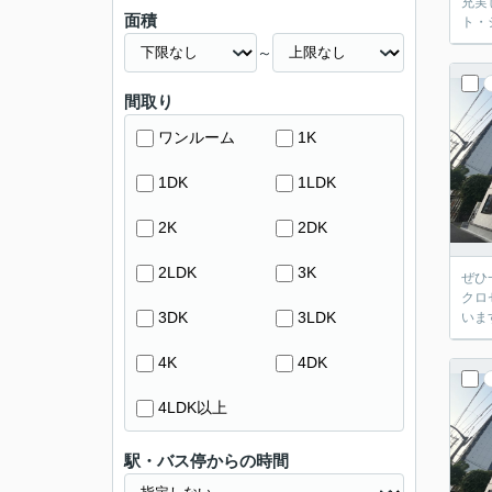
充実
面積
ト・
～
間取り
ワンルーム
1K
1DK
1LDK
2K
2DK
2LDK
3K
ぜひ
クロ
3DK
3LDK
いま
4K
4DK
4LDK以上
駅・バス停からの時間