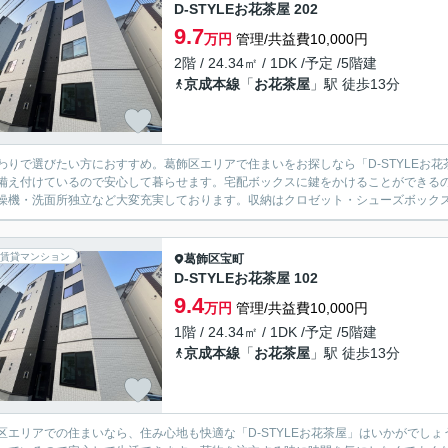
D-STYLEお花茶屋 202
9.7
万円
管理/共益費10,000円
2階 / 24.34㎡ / 1DK /予定 /5階建
京成本線
「
お花茶屋
」駅 徒歩13分
わりで選びたい方におすすめ。葛飾区エリアで住まいをお探しなら「D-STYLEお
備え付けているので安心して暮らせます。宅配ボックスに鍵をかけることができる
燥機・洗面所独立など大変充実しております。収納はクロゼット・シューズボックスな
賃貸マンション
葛飾区
宝町
D-STYLEお花茶屋 102
9.4
万円
管理/共益費10,000円
1階 / 24.34㎡ / 1DK /予定 /5階建
京成本線
「
お花茶屋
」駅 徒歩13分
区エリアでの住まいなら、住み心地も快適な「D-STYLEお花茶屋」はいかがでし