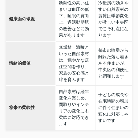
断熱性の高い住
冷暖房の効きや
まいは血圧の低
すい自然素材の
下、睡眠の質向
賃貸は季節変化
健康面の環境
上、過活動膀胱
が激しい中央区
の改善などに効
でこそ利点にな
果があります
ります
無垢材・漆喰と
都市の喧噪から
いった自然素材
離れた落ち着き
は、穏やかな居
情緒的価値
ある住まいが、
住空間を作り、
中央区の利便性
家族の安心感と
と調和します
絆を育みます
自然素材は経年
子どもの成長や
変化を楽しめ、
在宅時間の増加
間取りやインテ
将来の柔軟性
に伴う住まいの
リアの変化にも
変化に対応しや
柔軟に対応でき
すいです
ます