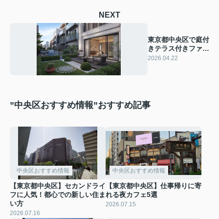
NEXT
東京都中央区で庭付
きテラス付きファミ
リー賃貸を探すコツ
2026.04.22
は？屋外空間の使い
方もご紹介
”中央区おすすめ情報”おすすめ記事
中央区おすすめ情報
中央区おすすめ情報
【東京都中央区】セカンドライ
【東京都中央区】仕事帰りに寄
フに人気！都心での新しい住ま
れる夜カフェ5選
い方
2026.07.15
2026.07.16