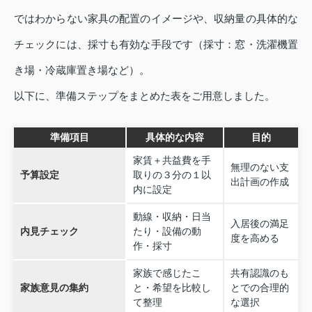
ではわからない家具の配置のイメージや、収納量の具体的な
チェックには、採寸も有効な手段です（採寸：窓・洗濯機置
き場・冷蔵庫置き場など）。
以下に、準備ステップをまとめた表をご用意しました。
準備項目
具体的な内容
目的
家賃＋共益費を手
無理のない支
予算設定
取りの３分の１以
出計画の作成
内に設定
動線・収納・日当
入居後の満足
内見チェック
たり・設備の動
度を高める
作・採寸
家族で感じたこ
共有認識のも
家族意見の集約
と・希望を比較し
とでの合理的
て整理
な選択