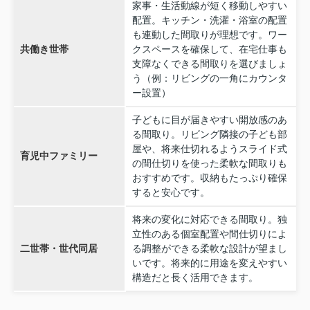
家事・生活動線が短く移動しやすい
配置。キッチン・洗濯・浴室の配置
も連動した間取りが理想です。ワー
共働き世帯
クスペースを確保して、在宅仕事も
支障なくできる間取りを選びましょ
う（例：リビングの一角にカウンタ
ー設置）
子どもに目が届きやすい開放感のあ
る間取り。リビング隣接の子ども部
屋や、将来仕切れるようスライド式
育児中ファミリー
の間仕切りを使った柔軟な間取りも
おすすめです。収納もたっぷり確保
すると安心です。
将来の変化に対応できる間取り。独
立性のある個室配置や間仕切りによ
二世帯・世代同居
る調整ができる柔軟な設計が望まし
いです。将来的に用途を変えやすい
構造だと長く活用できます。