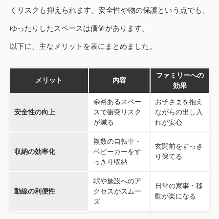
くリスクも抑えられます。安全性や物の保護という点でも、
ゆったりしたスペースは価値があります。
以下に、主なメリットを表にまとめました。
ファミリーへの
メリット
内容
効果
余裕あるスペー
お子さまを抱え
安全性の向上
スで衝突リスク
ながらの出し入
が減る
れが安心
複数の自転車・
玄関前をすっき
収納の効率化
ベビーカーをす
り保てる
っきり収納
駅や施設へのア
日常の家事・移
動線の利便性
クセスがスムー
動が楽になる
ズ