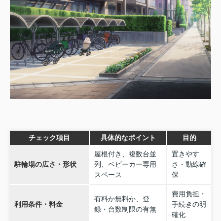
チェック項目
具体的なポイント
目的
屋根付き、複数台並
置きやす
駐輪場の広さ・形状
列、ベビーカー専用
さ・動線確
スペース
保
費用負担・
有料か無料か、登
利用条件・料金
手続きの明
録・台数制限の有無
確化