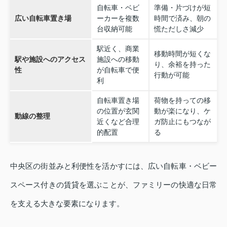
自転車・ベビ
準備・片づけが短
広い自転車置き場
ーカーを複数
時間で済み、朝の
台収納可能
慌ただしさ減少
駅近く、商業
移動時間が短くな
駅や施設へのアクセス
施設への移動
り、余裕を持った
性
が自転車で便
行動が可能
利
自転車置き場
荷物を持っての移
の位置が玄関
動が楽になり、ケ
動線の整理
近くなど合理
ガ防止にもつなが
的配置
る
中央区の街並みと利便性を活かすには、広い自転車・ベビー
スペース付きの賃貸を選ぶことが、ファミリーの快適な日常
を支える大きな要素になります。