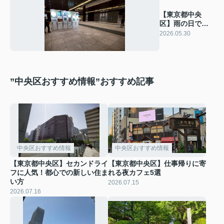
【東京都中央
区】雨の日でも
楽しめる屋内ス
2026.05.30
ポットまとめ
”中央区おすすめ情報”おすすめ記事
中央区おすすめ情報
中央区おすすめ情報
【東京都中央区】セカンドライ
【東京都中央区】仕事帰りに寄
フに人気！都心での新しい住ま
れる夜カフェ5選
い方
2026.07.15
2026.07.16