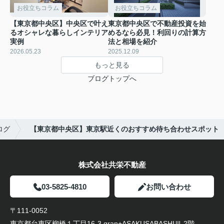
お役立ちコラム
お役立ちコラム
【東京都中央区】中央区で叶え
東京都中央区で不動産投資を始
るオシャレな暮らしインテリア
めるなら必見！利回りの計算方
実例
法と相場を紹介
2026.05.23
2025.12.09
もっと見る
ブログトップへ
ログ
【東京都中央区】東京駅近くのおすすめ待ち合わせスポット
株式会社共栄不動産
03-5825-4810
お問い合わせ
〒111-0052
東京都台東区柳橋１丁目16-3 gran+ASAKUSABASHIⅢ 2階