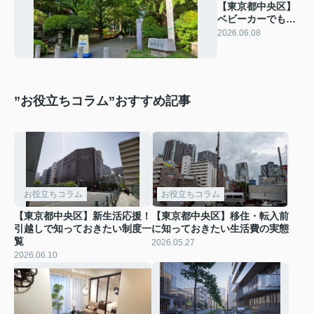
【東京都中央区】
ベビーカーでも安
心！バリアフリー
2026.06.08
なお散歩道
”お役立ちコラム”おすすめ記事
お役立ちコラム
お役立ちコラム
【東京都中央区】新生活応援！
【東京都中央区】移住・転入前
引越しで知っておきたい制度一
に知っておきたい生活費の実態
覧
2026.05.27
2026.06.10