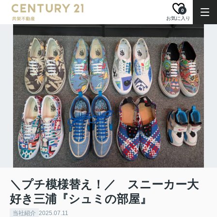
0
お気に入り
＼プチ模様替え！／ スニーカー大
好き三浦『シュミの部屋』
当社紹介
2025.07.11