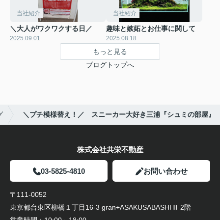
当社紹介
当社紹介
＼大人がワクワクする日／
趣味と嫉妬とお仕事に関して
2025.09.01
2025.08.18
もっと見る
ブログトップへ
グ
＼プチ模様替え！／ スニーカー大好き三浦『シュミの部屋』
株式会社共栄不動産
03-5825-4810
お問い合わせ
〒111-0052
東京都台東区柳橋１丁目16-3 gran+ASAKUSABASHIⅢ 2階