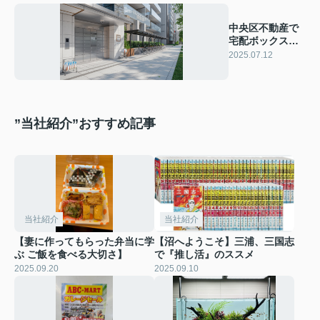
中央区不動産で
宅配ボックスは
必要？光回線や
2025.07.12
ネットスーパー
活用も紹介
”当社紹介”おすすめ記事
当社紹介
当社紹介
【妻に作ってもらった弁当に学
【沼へようこそ】三浦、三国志
ぶ ご飯を食べる大切さ】
で『推し活』のススメ
2025.09.20
2025.09.10