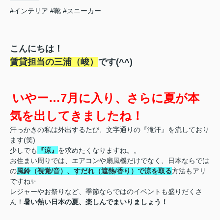
#インテリア
#靴
#スニーカー
こんにちは！
賃貸担当の三浦（峻）
です(^^)
いやー…7月に入り、さらに夏が本
気を出してきましたね！
汗っかきの私は外出するたび、文字通りの『滝汗』を流しており
ます(笑)
少しでも
『涼』
を求めたくなりますね。。
お住まい周りでは、エアコンや扇風機だけでなく、日本ならでは
の
風鈴（視覚/音）、すだれ（遮熱/香り）で涼を取る
方法もアリ
ですね✨
レジャーやお祭りなど、季節ならではのイベントも盛りだくさ
ん！
暑い熱い日本の夏、楽しんでまいりましょう！