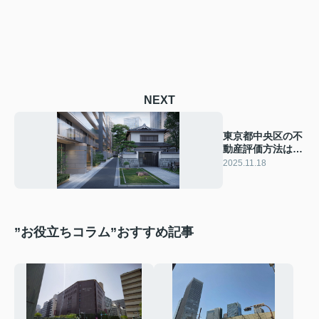
NEXT
東京都中央区の不
動産評価方法は相
続税対策に必須！
2025.11.18
評価の流れや注意
点も紹介
”お役立ちコラム”おすすめ記事