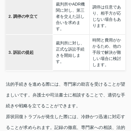
裁判所やADR機
調停は任意であ
関に対し、第三
り、相手方が応
2. 調停の申立て
者を交えた話し
じない場合もあ
合いを求めま
ります。
す。
時間と費用がか
裁判所に対し、
かるため、他の
正式な訴訟手続
3. 訴訟の提起
手段で解決が難
きを開始しま
しい場合に検討
す。
します。
法的手続きを進める際には、専門家の助言を受けることが望
ましいです。弁護士や司法書士に相談することで、適切な手
続きや戦略を立てることができます。
原状回復トラブルが発生した際には、冷静かつ迅速に対応す
ることが求められます。記録の徹底、専門家への相談、法的